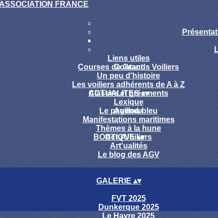
Présentat
Liens utiles
Courses de Grands Voiliers
Contact
Un peu d'histoire
Les voiliers adhérents de A à Z
Classes et gréements
ACTUALITES
▴
▾
Lexique
Le pavillon bleu
Agenda
Manifestations maritimes
Thèmes à la hune
BOUTIQUE
Actu'Voiliers
▴
▾
Art'ualités
Le blog des AGV
GALERIE
▴
▾
FVT 2025
Dunkerque 2025
Le Havre 2025