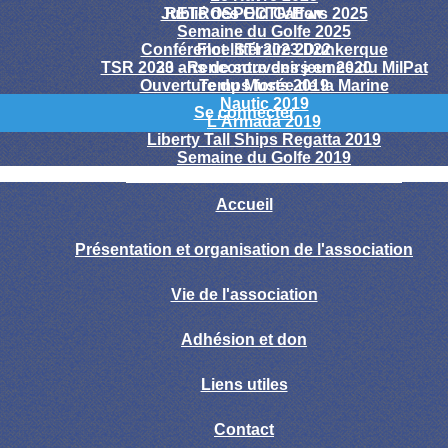
Jublié des Old Gaffers 2025
RETROSPECTIVE
▴
▾
Semaine du Golfe 2025
Conférence STI 2023 Dunkerque
Flot littéraire 2022
TSR 2023 - Rencontre des jeunes du MilPat
30 ans de souvenirs en 2020
Ouverture du Musée de la Marine
Temps forts 2019
Nautic 2019
Se connecter
L'Armada 2019
Liberty Tall Ships Regatta 2019
Semaine du Golfe 2019
La Boudeuse sur la Seine 2007-2009
Accueil
Présentation et organisation de l'association
Vie de l'association
Adhésion et don
Liens utiles
Contact