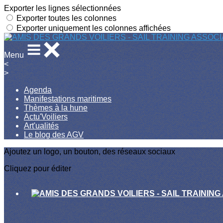
Exporter les lignes sélectionnées
Exporter toutes les colonnes
Exporter uniquement les colonnes affichées
Menu
<
>
Agenda
Manifestations maritimes
Thèmes à la hune
Actu'Voiliers
Art'ualités
Le blog des AGV
Ajoutez un logo, un bouton, des réseaux sociaux
Cliquez pour éditer