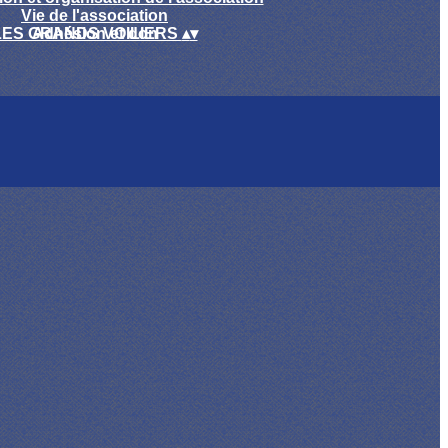
Vie de l'association
LES GRANDS VOILIERS
Adhésion et don
▴
▾