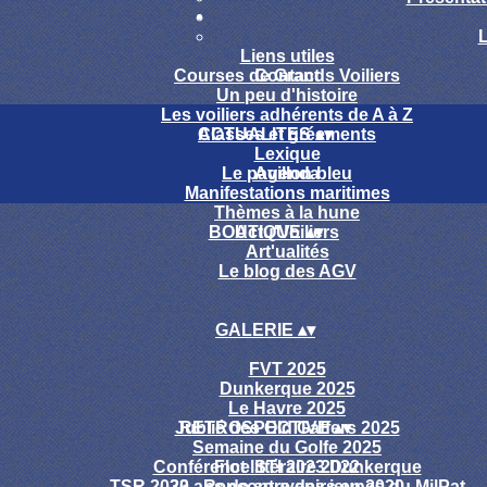
Liens utiles
Courses de Grands Voiliers
Contact
Un peu d'histoire
Les voiliers adhérents de A à Z
Classes et gréements
ACTUALITES
▴
▾
Lexique
Le pavillon bleu
Agenda
Manifestations maritimes
Thèmes à la hune
BOUTIQUE
Actu'Voiliers
▴
▾
Art'ualités
Le blog des AGV
GALERIE
▴
▾
FVT 2025
Dunkerque 2025
Le Havre 2025
Jublié des Old Gaffers 2025
RETROSPECTIVE
▴
▾
Semaine du Golfe 2025
Conférence STI 2023 Dunkerque
Flot littéraire 2022
TSR 2023 - Rencontre des jeunes du MilPat
30 ans de souvenirs en 2020