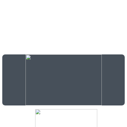
T-shirts - Polos - Casquette
LIBRAIRIE
Livres - Calendriers