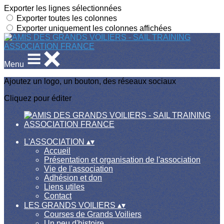
Exporter les lignes sélectionnées
Exporter toutes les colonnes
Exporter uniquement les colonnes affichées
Menu
Ajoutez un logo, un bouton, des réseaux sociaux
Cliquez pour éditer
L'ASSOCIATION
▴
▾
Accueil
Présentation et organisation de l'association
Vie de l'association
Adhésion et don
Liens utiles
Contact
LES GRANDS VOILIERS
▴
▾
Courses de Grands Voiliers
Un peu d'histoire