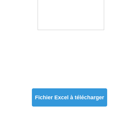
SETS DE TABLE
DIVERS
Tote Bag - CD musique
Fichier Excel à télécharger