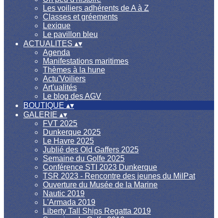
Les voiliers adhérents de A à Z
Classes et gréements
Lexique
Le pavillon bleu
ACTUALITES
▴
▾
Agenda
Manifestations maritimes
Thèmes à la hune
Actu'Voiliers
Art'ualités
Le blog des AGV
BOUTIQUE
▴
▾
GALERIE
▴
▾
FVT 2025
Dunkerque 2025
Le Havre 2025
Jublié des Old Gaffers 2025
Semaine du Golfe 2025
Conférence STI 2023 Dunkerque
TSR 2023 - Rencontre des jeunes du MilPat
Ouverture du Musée de la Marine
Nautic 2019
L'Armada 2019
Liberty Tall Ships Regatta 2019