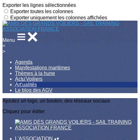
Exporter les lignes sélectionnées
Exporter toutes les colonnes
Exporter uniquement les colonnes affichées
Menu
<
>
Agenda
Manifestations maritimes
Thèmes à la hune
Actu'Voiliers
Art'ualités
Le blog des AGV
Ajoutez un logo, un bouton, des réseaux sociaux
Cliquez pour éditer
L'ASSOCIATION
▴
▾