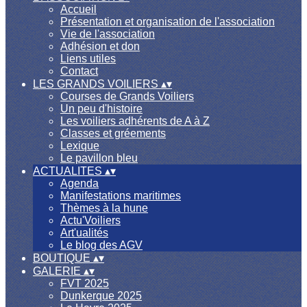
Accueil
Présentation et organisation de l'association
Vie de l'association
Adhésion et don
Liens utiles
Contact
LES GRANDS VOILIERS
▴
▾
Courses de Grands Voiliers
Un peu d'histoire
Les voiliers adhérents de A à Z
Classes et gréements
Lexique
Le pavillon bleu
ACTUALITES
▴
▾
Agenda
Manifestations maritimes
Thèmes à la hune
Actu'Voiliers
Art'ualités
Le blog des AGV
BOUTIQUE
▴
▾
GALERIE
▴
▾
FVT 2025
Dunkerque 2025