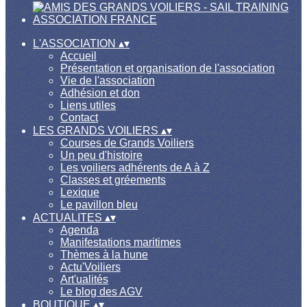
L'ASSOCIATION
▴
▾
Accueil
Présentation et organisation de l'association
Vie de l'association
Adhésion et don
Liens utiles
Contact
LES GRANDS VOILIERS
▴
▾
Courses de Grands Voiliers
Un peu d'histoire
Les voiliers adhérents de A à Z
Classes et gréements
Lexique
Le pavillon bleu
ACTUALITES
▴
▾
Agenda
Manifestations maritimes
Thèmes à la hune
Actu'Voiliers
Art'ualités
Le blog des AGV
BOUTIQUE
▴
▾