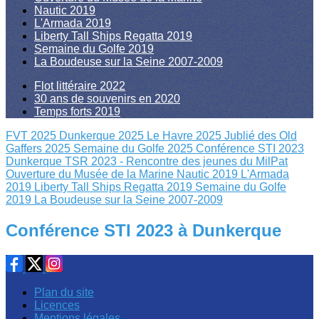
Nautic 2019
L'Armada 2019
Liberty Tall Ships Regatta 2019
Semaine du Golfe 2019
La Boudeuse sur la Seine 2007-2009
Flot littéraire 2022
30 ans de souvenirs en 2020
Temps forts 2019
FVT 2025
Dunkerque 2025
Le Havre 2025
Jublié des Old
Gaffers 2025
Semaine du Golfe 2025
Conférence STI 2023
Dunkerque
TSR 2023 - Rencontre des jeunes du MilPat
Ouverture du Musée de la Marine
Nautic 2019
L'Armada
2019
Liberty Tall Ships Regatta 2019
Semaine du Golfe
2019
La Boudeuse sur la Seine 2007-2009
Conférence STI 2023 à Dunkerque
Plan du site
Licences
Mentions légales