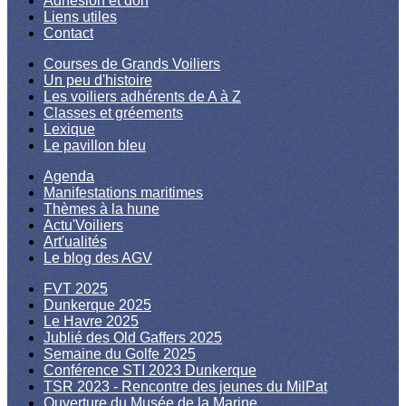
Adhésion et don
Liens utiles
Contact
Courses de Grands Voiliers
Un peu d'histoire
Les voiliers adhérents de A à Z
Classes et gréements
Lexique
Le pavillon bleu
Agenda
Manifestations maritimes
Thèmes à la hune
Actu'Voiliers
Art'ualités
Le blog des AGV
FVT 2025
Dunkerque 2025
Le Havre 2025
Jublié des Old Gaffers 2025
Semaine du Golfe 2025
Conférence STI 2023 Dunkerque
TSR 2023 - Rencontre des jeunes du MilPat
Ouverture du Musée de la Marine