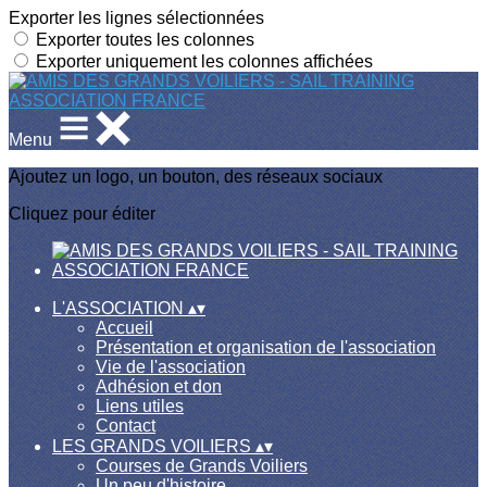
Exporter les lignes sélectionnées
Exporter toutes les colonnes
Exporter uniquement les colonnes affichées
Menu
Ajoutez un logo, un bouton, des réseaux sociaux
Cliquez pour éditer
L'ASSOCIATION
▴
▾
Accueil
Présentation et organisation de l'association
Vie de l'association
Adhésion et don
Liens utiles
Contact
LES GRANDS VOILIERS
▴
▾
Courses de Grands Voiliers
Un peu d'histoire