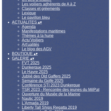
Les voiliers adhérents de A à Z
Classes et gréements
Lexique
Le pavillon bleu
ACTUALITES
▴
▾
Agenda
Manifestations maritimes
Thèmes à la hune
Actu'Voiliers
Art'ualités
Le blog des AGV
BOUTIQUE
▴
▾
GALERIE
▴
▾
FVT 2025
Dunkerque 2025
Le Havre 2025
Jublié des Old Gaffers 2025
Semaine du Golfe 2025
Conférence STI 2023 Dunkerque
TSR 2023 - Rencontre des jeunes du MilPat
Ouverture du Musée de la Marine
Nautic 2019
L'Armada 2019
Liberty Tall Ships Regatta 2019